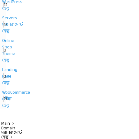
WordPress
12
হেল্প
Servers
17
ম্যানেজমেন্ট
হেল্প
Online
Shop
0
Theme
হেল্প
Landing
0
Page
হেল্প
WooCommerce
11
স্টোর
হেল্প
Main
Domain
ম্যানেজমেন্ট
হেল্প