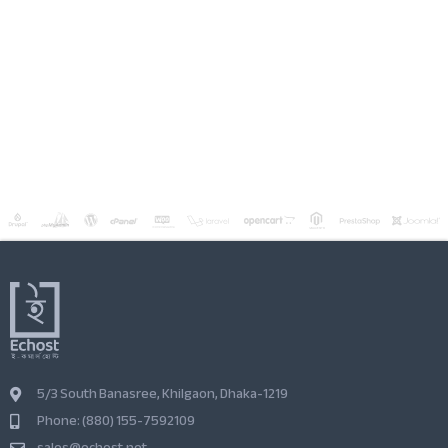
5/3 South Banasree, Khilgaon, Dhaka-1219
Phone: (880) 155-7592109
sales@echost.net