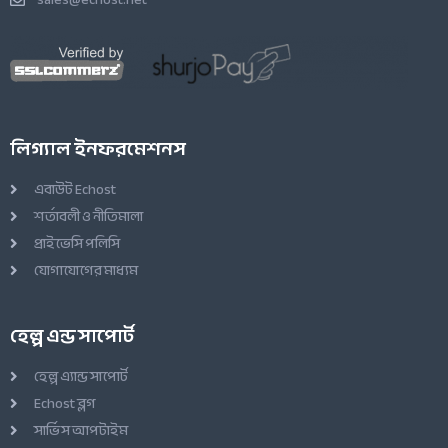
লিগ্যাল ইনফরমেশনস
এবাউট Echost
শর্তাবলী ও নীতিমালা
প্রাইভেসি পলিসি
যোগাযোগের মাধ্যম
হেল্প এন্ড সাপোর্ট
হেল্প এ্যান্ড সাপোর্ট
Echost ব্লগ
সার্ভিস আপটাইম