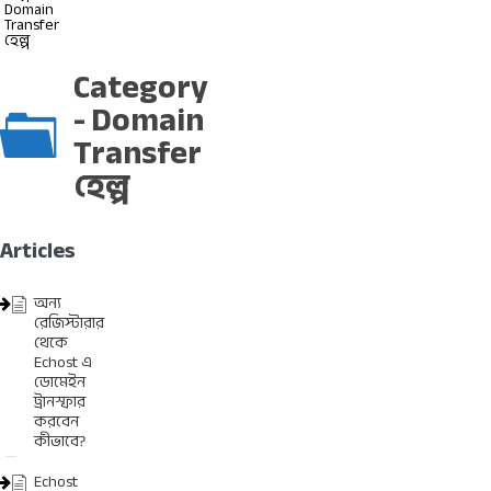
Domain
Transfer
হেল্প
Category
- Domain
Transfer
হেল্প
Articles
অন্য
রেজিস্টারার
থেকে
Echost এ
ডোমেইন
ট্রানস্ফার
করবেন
কীভাবে?
Echost