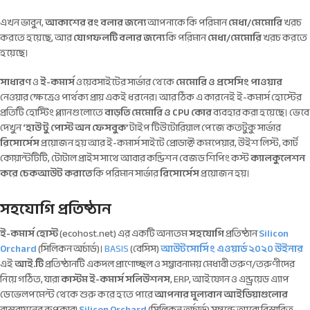
এখন ভাবুন,
আকাশের রং বলার জন্যে
আপনাকে কি পরিমান
মেধা/মেমোরি
খরচ
করতে হয়েছে, আর
যোগফলটি বলার জন্যে
কি পরিমান
মেধা/মেমোরি
খরচ করতে
হয়েছে।
সাধারণ
ও
ই-কমার্স
ওয়েবসাইটের সার্ভার থেকে
মেমোরি ও প্রসেসিং পাওয়ার
নেওয়ার ক্ষেত্রেও পার্থক্য প্রায় একই ধরনের। আর ঠিক এ কারনেই ই-কমার্স হোস্টের
প্রতিটি হোস্টিং প্ল্যানগুলোতে
বাড়তি মেমোরি ও CPU কোর
ব্যবহার করা হয়েছে। ভেবে
দেখুন
‘হাউ টু পোস্ট অন ফেসবুক’
টাইপ টিউটোরিয়াল পেজে কতটুকু সার্ভার
রিসোর্সেস
প্রয়োজন হয় আর ই-কমার্স সাইটে প্রোডাক্ট কমপেয়ার, উইশ লিস্ট, কার্ট
কোয়ান্টটিটি, টোটাল প্রাইস সাথে আবার কন্ডিশন বেজড শিপিং কস্ট
ক্যালকুলেশন
করে চেকআউট করাতে
কি পরিমান সার্ভার
রিসোর্সেস
প্রয়োজন হয়।
সহযোগি প্রতিষ্ঠান
ই-কমার্স হোস্ট
(ecohost.net) এর একটি অন্যতম
সহযোগি
প্রতিষ্ঠান
Silicon
Orchard
(সিলিকন অর্চার্ড)।
BASIS
(বেসিস)
আউটসোর্সিং এওয়ার্ড ২০২০ উইনার
এই
আই.টি
প্রতিষ্ঠানটি একদল প্রাণোচ্ছল ও সম্ভাবনাময় মেধাবী তরুণ/তরুণীদের
নিয়ে গঠিত, যারা
কাস্টম ই-কমার্স সলিউশনস
, ERP, আইফোন ও এন্ড্রয়েড এ্যাপ
ডেভেলপমেন্ট থেকে শুরু করে হতে পারে
আপনার মূল্যবান আইডিয়াগুলোর
বাস্তবায়নের রুপকার!
Silicon Orchard
(সিলিকন অর্চার্ড) সম্বন্ধে আরো বিস্তারিত