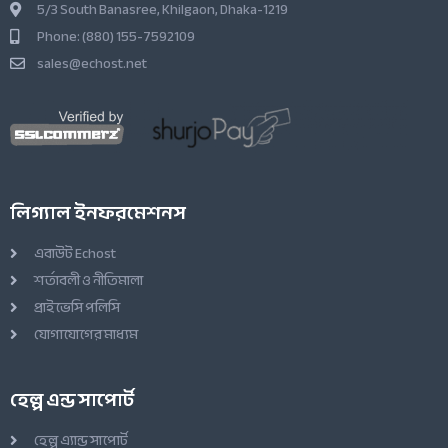
5/3 South Banasree, Khilgaon, Dhaka-1219
Phone: (880) 155-7592109
sales@echost.net
লিগ্যাল ইনফরমেশনস
এবাউট Echost
শর্তাবলী ও নীতিমালা
প্রাইভেসি পলিসি
যোগাযোগের মাধ্যম
হেল্প এন্ড সাপোর্ট
হেল্প এ্যান্ড সাপোর্ট