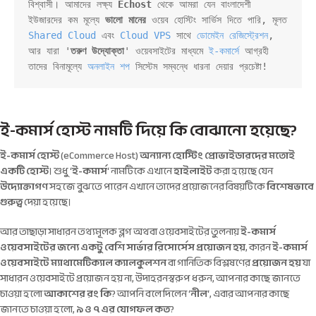
বিশ্বাসী। আমাদের লক্ষ্য 
Echost
 থেকে আমরা যেন বাংলাদেশী 
ইউজারদের কম মূল্যে 
ভালো মানের
 ওয়েব হোস্টিং সার্ভিস দিতে পারি, মূলত 
Shared Cloud
 এবং 
Cloud VPS
 সাথে 
ডোমেইন রেজিস্ট্রেশন
, 
আর যারা '
তরুণ উদ্যোক্তা
' ওয়েবসাইটের মাধ্যমে 
ই-কমার্সে
 আগ্রহী 
তাদের বিনামূল্যে 
অনলাইন শপ
 সিস্টেম সম্বন্ধে ধারনা দেয়ার প্রচেষ্টা!
ই-কমার্স হোস্ট নামটি দিয়ে কি বোঝানো হয়েছে?
ই-কমার্স হোস্ট
(eCommerce Host)
অন্যান্য হোস্টিং প্রোভাইডারদের মতোই
একটি হোস্ট
। শুধু ‘
ই-কমার্স
‘ নামটিকে এখানে
হাইলাইট
করা হয়েছে যেন
উদ্যোক্তাগণ
সহজে বুঝতে পারেন এখানে তাদের প্রয়োজনের বিষয়টিকে
বিশেষভাবে
গুরুত্ব
দেয়া হয়েছে।
আর তাছাড়া সাধারন তথ্যমূলক ব্লগ অথবা ওয়েবসাইটের তুলনায়
ই-কমার্স
ওয়েবসাইটের জন্যে একটু বেশি সার্ভার রিসোর্সেস প্রয়োজন হয়
, কারন
ই-কমার্স
ওয়েবসাইটে
ম্যাথামেটিক্যাল ক্যালকুলশন
বা গানিতিক বিশ্লষণের
প্রয়োজন হয়
যা
সাধারন ওয়েবসাইটে প্রয়োজন হয় না, উদাহরনস্বরুপ ধরুন, আপনার কাছে জানতে
চাওয়া হলো
আকাশের রং কি
? আপনি বলে দিলেন ‘
নীল
‘, এবার আপনার কাছে
জানতে চাওয়া হলো,
৯ ও ৭ এর যোগফল কত
?