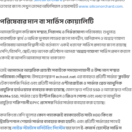
তথ্যের জন্যে দেখুন তাদের অফিসিয়াল ওয়েবসাইট
www.siliconorchard.com
.
পরিষেবার মান বা সার্ভিস কোয়ালিটি
আমরা বিশ্বাস করি
মান সম্মত, নিরাপদ ও নির্ভরযোগ্য
পরিষেবায়। শুধুমাত্র
ব্যবসায়িক স্বার্থ ও অধিক মুনাফা লাভের জন্যে মানহীন, অনিরাপদ ও অগ্রহণযোগ্য
পরিষেবায় আমরা বিশ্বাসী নই! বর্তমানে ‘একই ধরনের’ সার্ভিস প্রদানের জন্যে রয়েছে
দেশি/বিদেশি, ছোট/বড় অনেক প্রতিষ্ঠান! আমরা ‘
অগ্রহণযোগ্য
‘ সার্ভিস প্রদান করলে
কেনই বা আপনি আমাদের সাথে থাকবেন?
তাই
আমাদের আন্তরিক প্রচেষ্টা সবাইকে সময়োপযোগী ও উচ্চ মান সম্মত
পরিষেবা পৌঁছানো
। উদাহরনস্বরুপ
echost.net
এর ব্যবহৃত প্রতিটি সার্ভার ‘
ক্লাউড
‘
টেকনোলজি নির্ভর এবং প্রতিটি সার্ভারে
এন্টারপ্রাইজ ও সার্ভার গ্রেড আধুনিক
প্রযুক্তির হার্ডওয়্যার ব্যবহার করা হয়েছে
, যেমন দ্রুত গতির
SSD
ও আরো দ্রুত গতির
NVMe SSD
, সার্ভার গ্রেড
ইন্টেল জিওন
ও
জিওন গোল্ড
এবং AMD’র আধুনিক
প্রযুক্তির
শক্তিশালী EPYC প্রসেসর
নির্ভর সার্ভার ব্যবহার করা হয়েছে।
কম কিংবা বেশি মূল্যের
কোন প্যাকেজই ব্যাকডেটেড সাটা HDD কিংবা
ট্র্যাডিশনাল শেয়ার্ড সার্ভার ব্যবহার করা হয়নি
। এবং প্রতিটি সার্ভারের সাথেই
থাকছে
লাইভ স্ট্যাটাস মনিটরিং সিস্টেম
যার ফলে
ই-কমার্স হোস্টের সার্ভিস