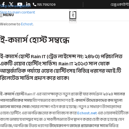
155 7592109
হেল্প
একাউন্ট
Skip to navigation
Skip to main content
MENU
Welcome to
Echost
.
ই-কমার্স হোস্ট সম্বন্ধে
ই-কমার্স হোস্ট Rain IT (ট্রেড লাইসেন্স নং: ২৪৮০) পরিচালিত
একটি ওয়েব হোস্টিং সার্ভিস। Rain IT ২০১৩ সাল থেকে
আন্তর্জাতিক পর্যায়ে ওয়েব হোস্টিংসহ বিভিন্ন ধরনের আই.টি
রিলেটেড সার্ভিস প্রদান করে থাকে।
ই-কমার্স হোস্ট
Rain IT এর অপেক্ষাকৃত নতুন প্রজেক্ট যার কার্যক্রম
২০২০ সালের
প্যানডেমিকের সময়
বিশেষভাবে বাংলাদেশের
ই-কমার্স উদ্যোক্তাদের কম মূল্যে
ভালো মানের সেবা
দেয়ার লক্ষ্যে গঠন করা হয়েছে। নতুন ও সাধারণ উদ্যোক্তাদের
ওয়েব হোস্টিং এর অনভিজ্ঞতার কথা বিবেচনা করে
Echost.net
এর ওয়েবসাইটটিকে
বাংলা ভাষায় যথাসম্ভব সহজ ও সাবলীলভাবে উপস্থাপন করার চেষ্টা করা হয়েছে যেন
অভিজ্ঞ/অনভিজ্ঞ উভয় ধরনের
উদ্যোক্তাগণ তাদের প্রয়োজনের সাথে
বিভিন্ন