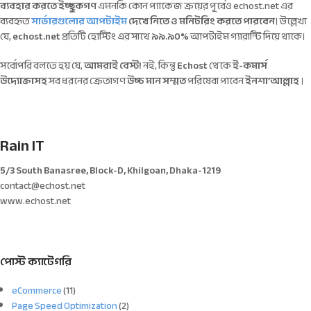
ব্যবহার করতে ইচ্ছুকগণ
এমনকি কোন প্যাকেজ ক্রয়ের পূর্বেও echost.net এর
ব্যবহৃত
সার্ভারগুলোর আপটাইম
দেখে নিতে ও মনিটরিং করতে পারবেন
। উল্লেখ্য
যে,
echost.net
প্রতিটি হোস্টিং এর সাথে
৯৯.৯০%
আপটাইম গ্যারান্টি দিয়ে থাকে।
সর্বোপরি বলতে হয় যে,
আমরাই বেস্ট!
নই, কিন্তু
Echost
থেকে
ই-কমার্স
উদ্যোক্তাসহ
সব ধরনের ক্রেতাগণ
উচ্চ মান সম্মত
পরিষেবা পাবেন
ইনশা’আল্লাহ
।
Rain IT
5/3 South Banasree, Block-D, Khilgoan, Dhaka-1219
contact@echost.net
www.echost.net
পোস্ট ক্যাটেগরি
eCommerce
(11)
Page Speed Optimization
(2)