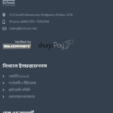
5/3 South Banasree, Khilgaon, Dhaka-1219
Phone: (880) 155-7592109
sales@echost.net
লিগ্যাল ইনফরমেশনস
এবাউট Echost
শর্তাবলী ও নীতিমালা
প্রাইভেসি পলিসি
যোগাযোগের মাধ্যম