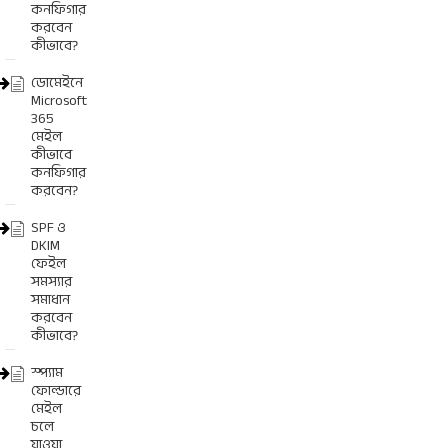
কনফিগার
করবেন
কীভাবে?
ডোমেইনে
Microsoft
365
মেইল
কীভাবে
কনফিগার
করবেন?
SPF ও
DKIM
ফেইল
সমস্যার
সমাধান
করবেন
কীভাবে?
স্প্যাম
ফোল্ডারে
মেইল
চলে
যাওয়া