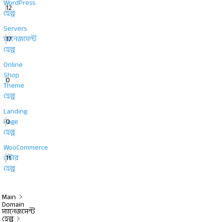
WordPress
12
হেল্প
Servers
17
ম্যানেজমেন্ট
হেল্প
Online
Shop
0
Theme
হেল্প
Landing
0
Page
হেল্প
WooCommerce
11
স্টোর
হেল্প
Main
Domain
ম্যানেজমেন্ট
হেল্প