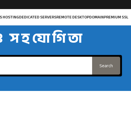
S HOSTING
DEDICATED SERVERS
REMOTE DESKTOP
DOMAIN
PREMIUM SSL
ও স হ যো গি তা
Search