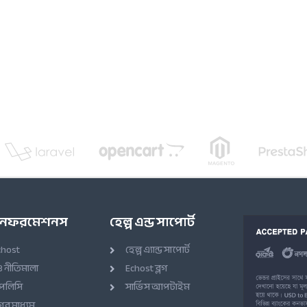
 ইনফরমেশনস
হেল্প এন্ড সাপোর্ট
chost
হেল্প এ্যান্ড সাপোর্ট
ও নীতিমালা
Echost ব্লগ
 পলিসি
সার্ভিস আপটাইম
র মাধ্যম