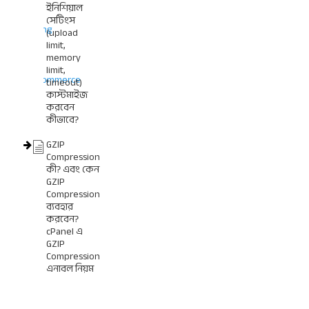
ইনিশিয়াল
হেল্প
সেটিংস
Landing
(upload
0
Page
limit,
memory
হেল্প
limit,
WooCommerce
timeout)
11
স্টোর
কাস্টমাইজ
করবেন
হেল্প
কীভাবে?
GZIP
Compression
কী? এবং কেন
GZIP
Compression
ব্যবহার
করবেন?
cPanel এ
GZIP
Compression
এনাবল নিয়ম