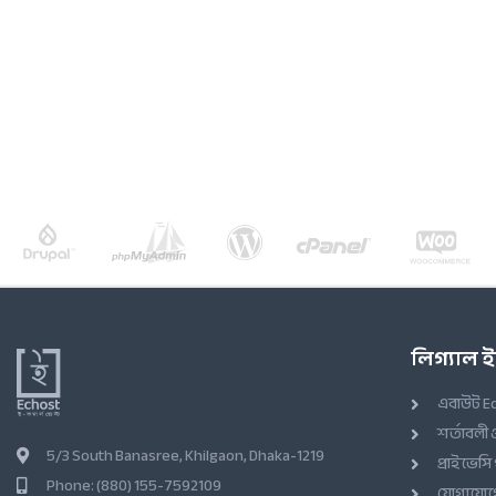
লিগ্যাল
এবাউট E
শর্তাবলী 
5/3 South Banasree, Khilgaon, Dhaka-1219
প্রাইভেসি
Phone: (880) 155-7592109
যোগাযোগে