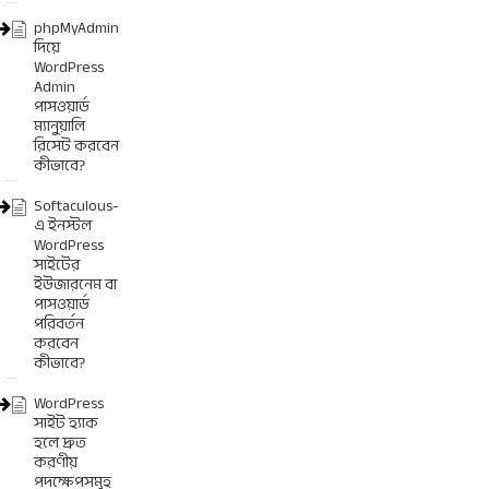
phpMyAdmin
দিয়ে
WordPress
Admin
পাসওয়ার্ড
ম্যানুয়ালি
রিসেট করবেন
কীভাবে?
Softaculous-
এ ইনস্টল
WordPress
সাইটের
ইউজারনেম বা
পাসওয়ার্ড
পরিবর্তন
করবেন
কীভাবে?
WordPress
সাইট হ্যাক
হলে দ্রুত
করণীয়
পদক্ষেপসমূহ