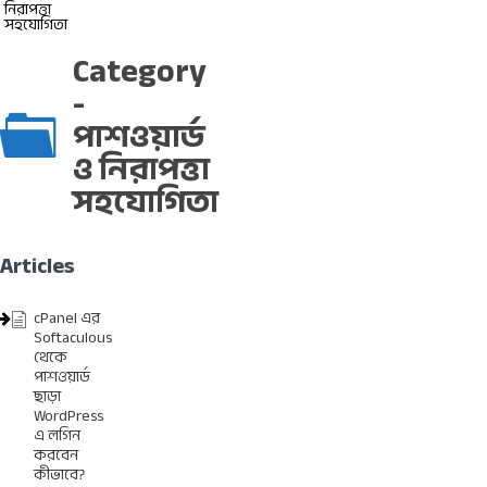
নিরাপত্তা
সহযোগিতা
Category
-
পাশওয়ার্ড
ও নিরাপত্তা
সহযোগিতা
Articles
cPanel এর
Softaculous
থেকে
পাশওয়ার্ড
ছাড়া
WordPress
এ লগিন
করবেন
কীভাবে?