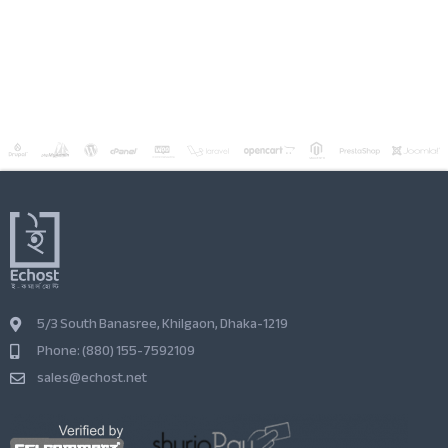
5/3 South Banasree, Khilgaon, Dhaka-1219
Phone: (880) 155-7592109
sales@echost.net