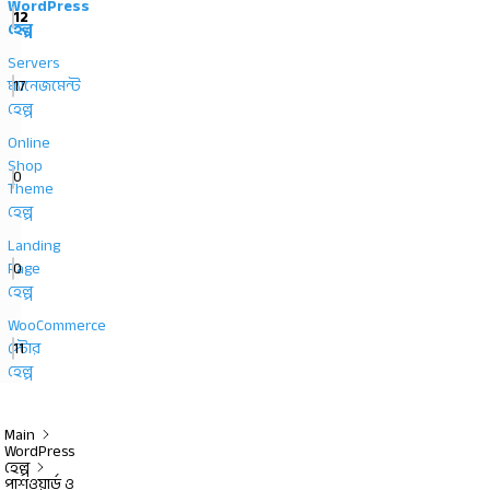
WordPress
12
হেল্প
Servers
17
ম্যানেজমেন্ট
হেল্প
Online
Shop
0
Theme
হেল্প
Landing
0
Page
হেল্প
WooCommerce
11
স্টোর
হেল্প
Main
WordPress
হেল্প
পাশওয়ার্ড ও