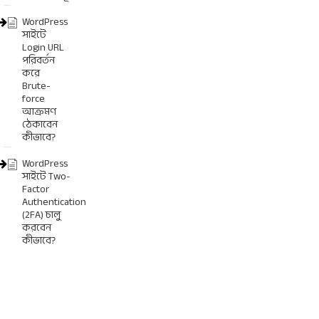
WordPress
সাইটে
Login URL
পরিবর্তন
করে
Brute-
force
আক্রমণ
ঠেকাবেন
কীভাবে?
WordPress
সাইটে Two-
Factor
Authentication
(2FA) চালু
করবেন
কীভাবে?