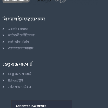
লিগ্যাল ইনফরমেশনস
এবাউট Echost
শর্তাবলী ও নীতিমালা
প্রাইভেসি পলিসি
যোগাযোগের মাধ্যম
হেল্প এন্ড সাপোর্ট
হেল্প এ্যান্ড সাপোর্ট
Echost ব্লগ
সার্ভিস আপটাইম