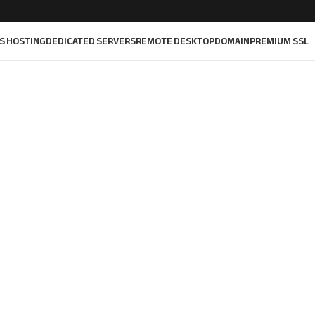
S HOSTING
DEDICATED SERVERS
REMOTE DESKTOP
DOMAIN
PREMIUM SSL