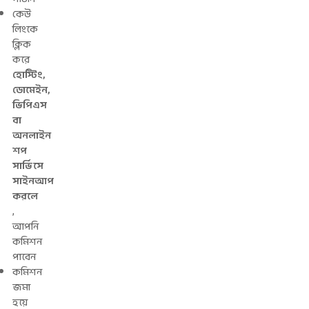
কেউ
লিংকে
ক্লিক
করে
হোস্টিং,
ডোমেইন,
ভিপিএস
বা
অনলাইন
শপ
সার্ভিসে
সাইনআপ
করলে
,
আপনি
কমিশন
পাবেন
কমিশন
জমা
হয়ে