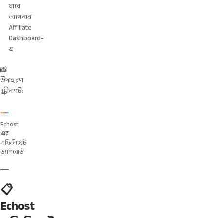
যাবে
আপনার
Affiliate
Dashboard-
এ
📸
উদাহরণ
স্ক্রীনশট:
Echost
এর
এফিলিয়েট
ড্যাশবোর্ড
📋
Echost