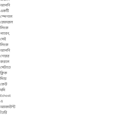
আপনি
একটি
স্পেশাল
রেফারাল
লিংক
পাবেন,
সেই
লিংক
আপনি
শেয়ার
করলে
সেটাতে
ক্লিক
দিয়ে
কেউ
যদি
Echost
এ
অ্যাকাউন্ট
তৈরি