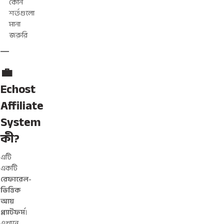
কোন
শর্তগুলো
মানা
জরুরি
💼
Echost
Affiliate
System
কী?
এটি
একটি
রেফারেল-
ভিত্তিক
আয়
প্ল্যাটফর্ম
।
এখানে