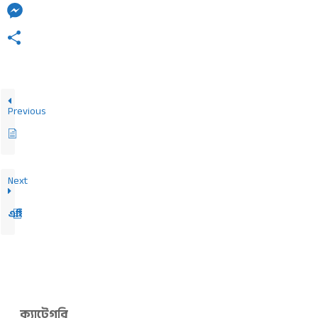
Messenger
Share
Previous
Echost এর এফিলিয়েট রেফারাল লিংক দেখবেন কোথায়?
Next
এফিলিয়েট কমিশন উত্তোলনের জন্য আপনার ব্যাংক ও bKash একাউন্ট এ্য
ক্যাটেগরি