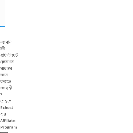
বে
ন
?
আপনি
কী
এফিলিয়েট
প্রচরণার
মাধ্যমে
আয়
করতে
আগ্রহী
?
তাহলে
Echost
এর
Affiliate
Program