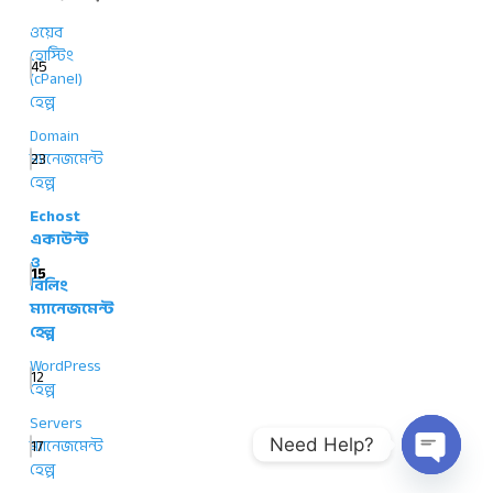
ওয়েব
হোস্টিং
45
(cPanel)
হেল্প
Domain
23
ম্যানেজমেন্ট
হেল্প
Echost
একাউন্ট
ও
15
বিলিং
ম্যানেজমেন্ট
হেল্প
WordPress
12
হেল্প
Servers
17
ম্যানেজমেন্ট
Need Help?
হেল্প
Open ch