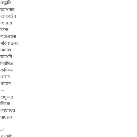
পদ্ধতি
আপনার
অনলাইন
আয়ের
জন্য।
শর্তগুলো
সঠিকভাবে
মানলে
আপনি
নিয়মিত
কমিশন
পেতে
পারেন
—
শুধুমাত্র
লিংক
শেয়ারের
মাধ্যমে।
✅
এখনই