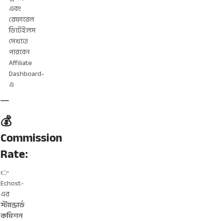
এবং
রেফারেল
ডিটেইলস
দেখতে
পারবেন
Affiliate
Dashboard-
এ
💰
Commission
Rate:
👉
Echost-
এর
স্ট্যান্ডার্ড
কমিশন