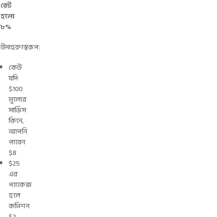
রেট
হলো
৮%
উদাহরণস্বরূপ:
কেউ
যদি
$100
মূল্যের
সার্ভিস
কিনে,
আপনি
পাবেন
$8
$25
এর
প্যাকেজ
হলে
কমিশন
$2