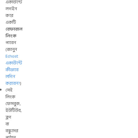
একাউন্টে
লগইন
করে
একটি
রেফারাল
লিংক
পাবেন
(জানুন
Echost
একাউন্টে
কীভাবে
লগিন
করবেন?
)
সেই
লিংক
ফেসবুক,
ইউটিউব,
ব্লগ
বা
বন্ধুদের
পাঠান