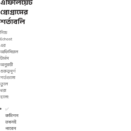
এফিলিয়েট
প্রোগ্রামের
শর্তাবলি
নিচে
Echost
এর
অফিসিয়াল
টার্মস
অনুযায়ী
গুরুত্বপূর্ণ
শর্তগুলো
তুলে
ধরা
হলো:
✅
কমিশন
তখনই
পাবেন