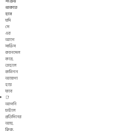
সক্রিয়
থাকতে
হবে
যদি
সে
এর
আগে
সার্ভিস
ক্যানসেল
করে,
তাহলে
কমিশন
অযোগ্য
হয়ে
যাবে
📑
আপনি
চাইলে
প্রতিদিনের
আয়,
ক্লিক,