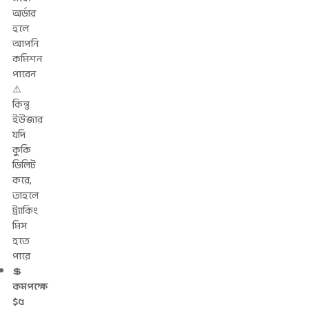
অর্ডার
হলে
আপনি
কমিশন
পাবেন
⚠️
কিন্তু
ইউজার
যদি
কুকি
ডিলিট
করে,
তাহলে
ট্র্যাকিং
মিস
হতে
পারে
💲
কমপক্ষে
$৫