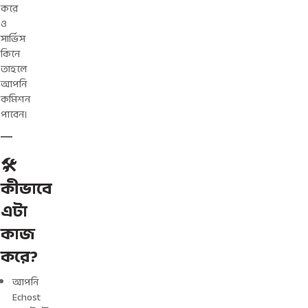
করে
ও
সার্ভিস
কিনে
তাহলে
আপনি
কমিশন
পাবেন।
🛠️
কীভাবে
এটা
কাজ
করে?
আপনি
Echost