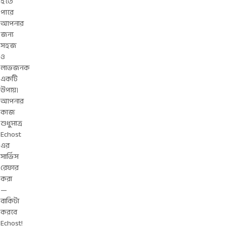
হতে
পারে
আপনার
জন্য
সহজ
ও
লাভজনক
একটি
উপায়।
আপনার
কাজ
শুধুমাত্র
Echost
এর
সার্ভিস
রেফার
করা
—
বাকিটা
করবে
Echost!