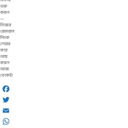
শুরু
করুন
—
নিজের
রেফারাল
লিংক
শেয়ার
করে
আয়
করুন
আজ
থেকেই!
Facebook
Twitter
Email
WhatsApp