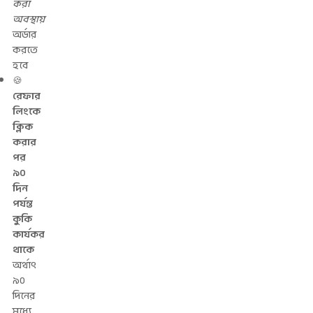
করা
অবস্থায়
অর্ডার
করতে
হবে
🍪
রেফার
লিংকে
ক্লিক
করার
পর
৯০
দিন
পর্যন্ত
কুকি
কার্যকর
থাকে
অর্থাৎ
৯০
দিনের
মধ্যে