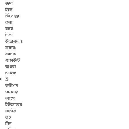
জমা
হলে
উইথড্রো
করা
যাবে
টাকা
উত্তোলনের
মাধ্যম:
ব্যাংক
একাউন্ট
অথবা
bKash
⏳
কমিশন
পাওয়ার
আগে
ইউজারের
অর্ডার
৩০
দিন