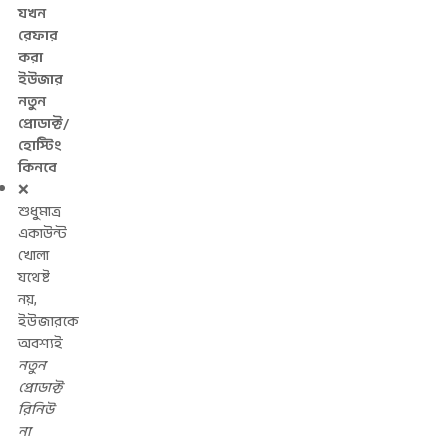
যখন
রেফার
করা
ইউজার
নতুন
প্রোডাক্ট/
হোস্টিং
কিনবে
❌
শুধুমাত্র
একাউন্ট
খোলা
যথেষ্ট
নয়,
ইউজারকে
অবশ্যই
নতুন
প্রোডাক্ট
রিনিউ
না