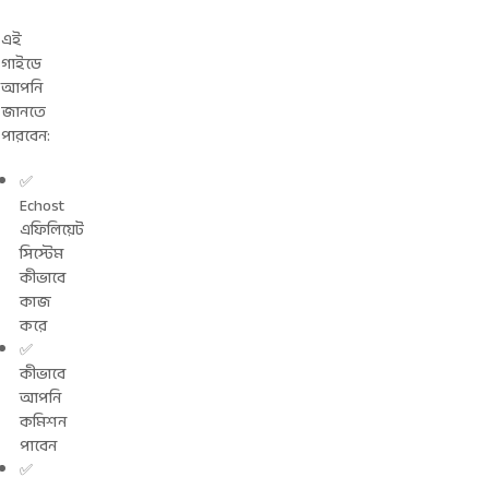
এই
গাইডে
আপনি
জানতে
পারবেন:
✅
Echost
এফিলিয়েট
সিস্টেম
কীভাবে
কাজ
করে
✅
কীভাবে
আপনি
কমিশন
পাবেন
✅