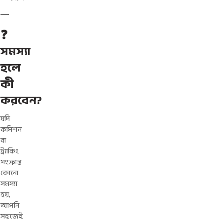
❓
সমস্যা
হলে
কী
করবেন?
যদি
কমিশন
বা
ট্র্যাকিং
সংক্রান্ত
কোনো
সমস্যা
হয়,
আপনি
সহজেই