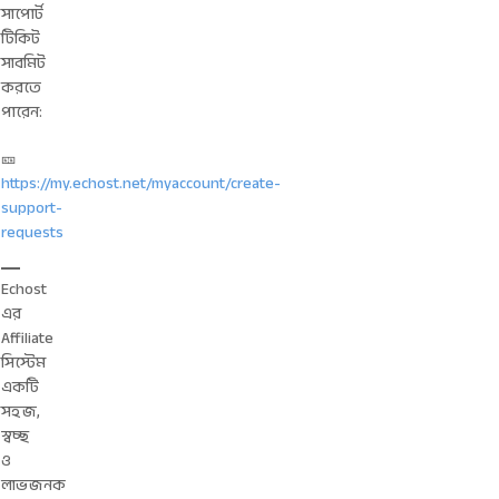
সাপোর্ট
টিকিট
সাবমিট
করতে
পারেন:
🎫
https://my.echost.net/myaccount/create-
support-
requests
Echost
এর
Affiliate
সিস্টেম
একটি
সহজ,
স্বচ্ছ
ও
লাভজনক