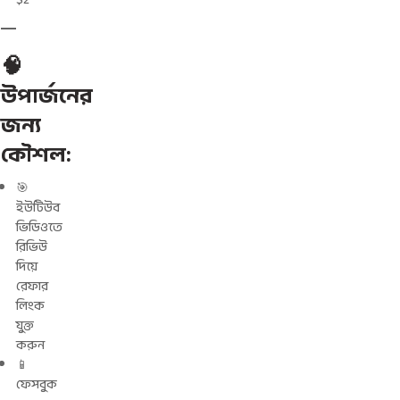
🧠
উপার্জনের
জন্য
কৌশল:
🎯
ইউটিউব
ভিডিওতে
রিভিউ
দিয়ে
রেফার
লিংক
যুক্ত
করুন
📱
ফেসবুক