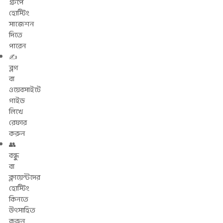
গ্রুপে
হোস্টিং
সাজেশন
দিতে
পারেন
✍️
ব্লগ
বা
ওয়েবসাইটে
গাইড
লিখে
রেফার
করুন
👥
বন্ধু
বা
ক্লায়েন্টদের
হোস্টিং
কিনতে
উৎসাহিত
করুন