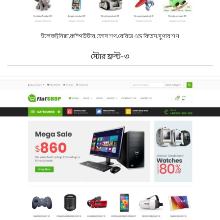
ইলেকট্রনিক্স
কম্পিউটার
ফোন শপ
বেবিজ এন্ড কিডস
সুপার শপ
স্টোর ফ্রন্ট-৩