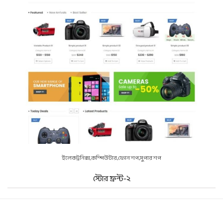
ইলেকট্রনিক্স
কম্পিউটার
ফোন শপ
সুপার শপ
স্টোর ফ্রন্ট-২