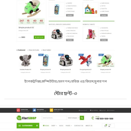
ইলেকট্রনিক্স
কম্পিউটার
ফোন শপ
বেবিজ এন্ড কিডস
সুপার শপ
স্টোর ফ্রন্ট-৩