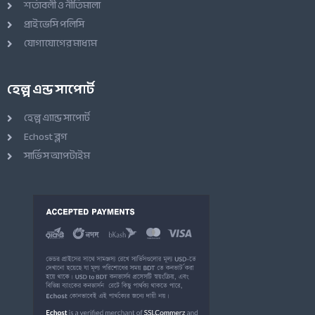
শর্তাবলী ও নীতিমালা
প্রাইভেসি পলিসি
যোগাযোগের মাধ্যম
হেল্প এন্ড সাপোর্ট
হেল্প এ্যান্ড সাপোর্ট
Echost ব্লগ
সার্ভিস আপটাইম