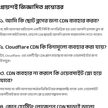
প্রায়শই জিজ্ঞাসিত প্রশ্নোত্তর
১. আমি কি ছোট ব্লগের জন্য CDN ব্যবহার করব?
না, যদি আপনার অডিয়েন্স একটি নির্দিষ্ট দেশভিত্তিক হয় এবং আপনি হালকা ব্লগ বা
বিজনেস সাইট চালান, তাহলে CDN ছাড়াই আপনি ভালো পারফর্মেন্স পেতে পারেন।
২. Cloudflare CDN কি বিনামূল্যে ব্যবহার করা যায়?
হ্যাঁ, Cloudflare-এর একটি ফ্রি CDN প্ল্যান রয়েছে যা অনেক ওয়েবসাইটের জন্য
উপযুক্ত।
৩. CDN ব্যবহার না করলে কি ওয়েবসাইট স্লো হয়ে
যাবে?
সব সময় না। যদি আপনার সার্ভার ভিজিটরের কাছাকাছি থাকে এবং ওয়েবসাইট
অপটিমাইজড থাকে তাহলে স্লো হওয়ার সম্ভাবনা কম।
৪. কোন হোস্টিং লোকেশন CDN ছাড়াই ভালো