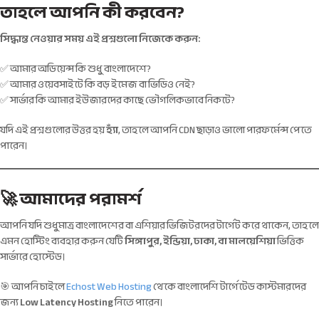
তাহলে আপনি কী করবেন?
সিদ্ধান্ত নেওয়ার সময় এই প্রশ্নগুলো নিজেকে করুন:
✅ আমার অডিয়েন্স কি শুধু বাংলাদেশে?
✅ আমার ওয়েবসাইটে কি বড় ইমেজ বা ভিডিও নেই?
✅ সার্ভার কি আমার ইউজারদের কাছে ভৌগলিকভাবে নিকটে?
যদি এই প্রশ্নগুলোর উত্তর হয়
হ্যাঁ
, তাহলে আপনি CDN ছাড়াও ভালো পারফর্মেন্স পেতে
পারেন।
🚀 আমাদের পরামর্শ
আপনি যদি শুধুমাত্র বাংলাদেশের বা এশিয়ার ভিজিটরদের টার্গেট করে থাকেন, তাহলে
এমন হোস্টিং ব্যবহার করুন যেটি
সিঙ্গাপুর, ইন্ডিয়া, ঢাকা, বা মালয়েশিয়া
ভিত্তিক
সার্ভারে হোস্টেড।
🎯 আপনি চাইলে
Echost Web Hosting
থেকে বাংলাদেশি টার্গেটেড কাস্টমারদের
জন্য
Low Latency Hosting
নিতে পারেন।