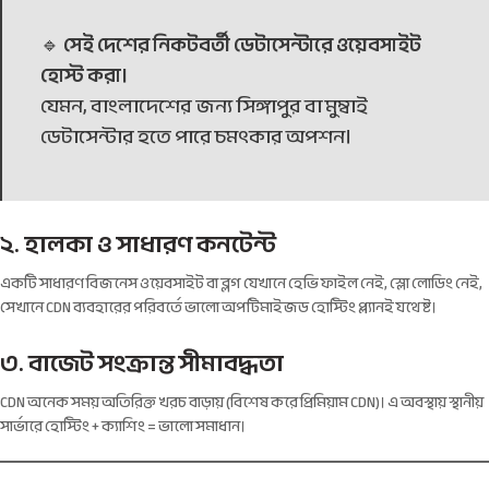
🔹
সেই দেশের নিকটবর্তী ডেটাসেন্টারে ওয়েবসাইট
হোস্ট করা।
যেমন, বাংলাদেশের জন্য সিঙ্গাপুর বা মুম্বাই
ডেটাসেন্টার হতে পারে চমৎকার অপশন।
২. হালকা ও সাধারণ কনটেন্ট
একটি সাধারণ বিজনেস ওয়েবসাইট বা ব্লগ যেখানে হেভি ফাইল নেই, স্লো লোডিং নেই,
সেখানে CDN ব্যবহারের পরিবর্তে ভালো অপটিমাইজড হোস্টিং প্ল্যানই যথেষ্ট।
৩. বাজেট সংক্রান্ত সীমাবদ্ধতা
CDN অনেক সময় অতিরিক্ত খরচ বাড়ায় (বিশেষ করে প্রিমিয়াম CDN)। এ অবস্থায় স্থানীয়
সার্ভারে হোস্টিং + ক্যাশিং = ভালো সমাধান।