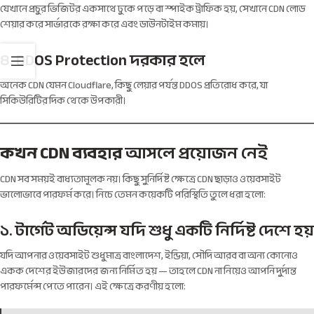
যেখানে প্রচুর ভিজিটর একসাথে ঢুকে পড়ে বা স্পাইক ট্রাফিক হয়, সেখানে CDN লোড
শেয়ার করে সার্ভারকে রক্ষা করে এবং ডাউনটাইম কমায়।
৪. DDOS Protection দরকার হলে
অনেক CDN যেমন Cloudflare, কিছু লেয়ার পর্যন্ত DDOS প্রতিরোধ করে, যা
সিকিউরিটির দিক থেকে উপকারী।
কখন CDN ব্যবহার
আসলে প্রয়োজন নেই
CDN সব সময়ই বাধ্যতামূলক নয়। কিছু সুনির্দিষ্ট ক্ষেত্রে CDN ছাড়াও ওয়েবসাইট
ভালোভাবে পারফর্ম করে। নিচে তেমন কয়েকটি পরিস্থিতি তুলে ধরা হলো:
১. টার্গেট অডিয়েন্স যদি শুধু একটি নির্দিষ্ট দেশে হয়
যদি আপনার ওয়েবসাইট শুধুমাত্র বাংলাদেশ, ইন্ডিয়া, সৌদি আরব বা অন্য কোনোও
একক দেশের ইউজারদের জন্য নির্মিত হয় — তাহলে CDN না নিয়েও আপনি দুর্দান্ত
পারফর্মেন্স পেতে পারেন। এই ক্ষেত্রে করণীয় হলো: