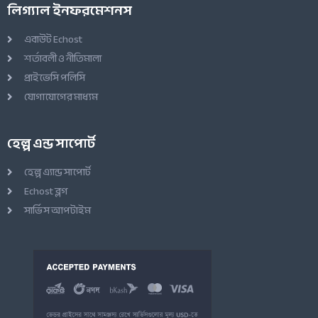
লিগ্যাল ইনফরমেশনস
এবাউট Echost
শর্তাবলী ও নীতিমালা
প্রাইভেসি পলিসি
যোগাযোগের মাধ্যম
হেল্প এন্ড সাপোর্ট
হেল্প এ্যান্ড সাপোর্ট
Echost ব্লগ
সার্ভিস আপটাইম