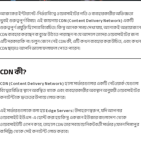
আজকের ইন্টারনেট-নির্ভর বিশ্বে ওয়েবসাইটের গতি ও ব্যবহারকারীর অভিজ্ঞতা
খুবই গুরুত্বপূর্ণ বিষয়। এই জায়গায়
CDN (Content Delivery Network)
একটি
গুরুত্বপূর্ণ প্রযুক্তি হিসেবে বিবেচিত। কিন্তু অনেক সময় দেখা যায়, অনেকেই অপ্রয়োজনে
CDN ব্যবহার করছেন বা বুঝে উঠতে পারছেন না যে আসলে তাদের ওয়েবসাইটের জন্য
এটি দরকার কি না। চলুন জেনে নেই CDN কী, এটি কখন ব্যবহার করা উচিত, এবং কখন
CDN ছাড়াও আপনি ভালো ফলাফল পেতে পারেন।
CDN কী?
CDN (Content Delivery Network)
হলো সার্ভারগুলোর একটি নেটওয়ার্ক যেগুলো
বিশ্বের বিভিন্ন স্থানে অবস্থিত থাকে এবং ব্যবহারকারীর অবস্থান অনুযায়ী ওয়েবসাইটের
কনটেন্টকে দ্রুততর উপায়ে লোড করে।
এই সার্ভারগুলোকে বলা হয়
Edge Servers
। উদাহরণস্বরূপ, যদি আপনার
ওয়েবসাইট ইউএস-এ হোস্ট করা হয় কিন্তু একজন ইউজার বাংলাদেশ থেকে
ওয়েবসাইটটি ওপেন করে, তাহলে CDN তার সবচেয়ে নিকটবর্তী সার্ভার (যেমন সিঙ্গাপুর
বা দিল্লি) থেকে সেই কনটেন্ট লোড করবে।