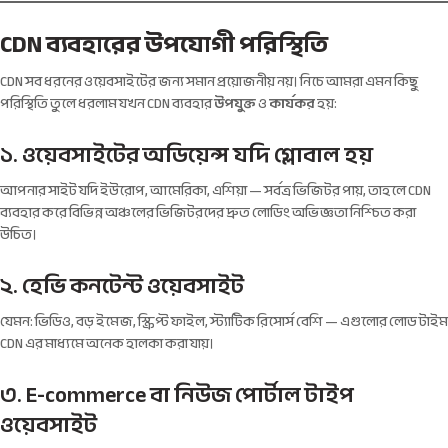
CDN ব্যবহারের উপযোগী পরিস্থিতি
CDN সব ধরনের ওয়েবসাইটের জন্য সমান প্রয়োজনীয় নয়। নিচে আমরা এমন কিছু
পরিস্থিতি তুলে ধরলাম যখন CDN ব্যবহার
উপযুক্ত
ও
কার্যকর
হয়:
১. ওয়েবসাইটের অডিয়েন্স যদি গ্লোবাল হয়
আপনার সাইট যদি ইউরোপ, আমেরিকা, এশিয়া — সর্বত্র ভিজিটর পায়, তাহলে CDN
ব্যবহার করে বিভিন্ন অঞ্চলের ভিজিটরদের দ্রুত লোডিং অভিজ্ঞতা নিশ্চিত করা
উচিত।
২. হেভি কনটেন্ট ওয়েবসাইট
যেমন: ভিডিও, বড় ইমেজ, স্ক্রিপ্ট ফাইল, স্ট্যাটিক রিসোর্স বেশি — এগুলোর লোড টাইম
CDN এর মাধ্যমে অনেক হালকা করা যায়।
৩. E-commerce বা নিউজ পোর্টাল টাইপ
ওয়েবসাইট