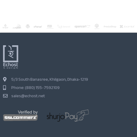
5/3 South Banasree, Khilgaon, Dhaka-1219
Phone: (880) 155-7592109
sales@echost.net