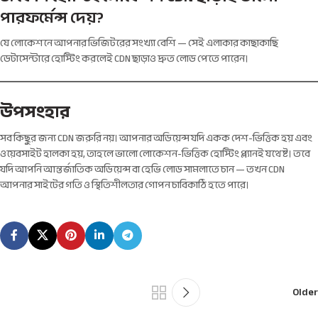
পারফর্মেন্স দেয়?
যে লোকেশনে আপনার ভিজিটরের সংখ্যা বেশি — সেই এলাকার কাছাকাছি
ডেটাসেন্টারে হোস্টিং করলেই CDN ছাড়াও দ্রুত লোড পেতে পারেন।
উপসংহার
সব কিছুর জন্য CDN জরুরি নয়। আপনার অডিয়েন্স যদি একক দেশ-ভিত্তিক হয় এবং
ওয়েবসাইট হালকা হয়, তাহলে ভালো লোকেশন-ভিত্তিক হোস্টিং প্ল্যানই যথেষ্ট। তবে
যদি আপনি আন্তর্জাতিক অডিয়েন্স বা হেভি লোড সামলাতে চান — তখন CDN
আপনার সাইটের গতি ও স্থিতিশীলতার গোপন চাবিকাঠি হতে পারে।
Older