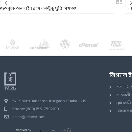
ফেসবুকে অনলাইন ক্লাস কতটুকু যুক্তি সঙ্গত?
লিগ্যাল
এবাউট E
শর্তাবলী 
5/3 South Banasree, Khilgaon, Dhaka-1219
প্রাইভেসি
Phone: (880) 155-7592109
যোগাযোগে
sales@echost.net