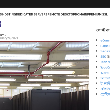
S HOSTING
DEDICATED SERVERS
REMOTE DESKTOP
DOMAIN
PREMIUM SSL
ন
পোস্ট ক্
 বলে?
nuary 9, 2021
eCom
Page 
Securi
SEO
(8
Tech 
WooC
WordP
অন্যান্
ই-লার্ন
এফিলিয়
হোস্টি