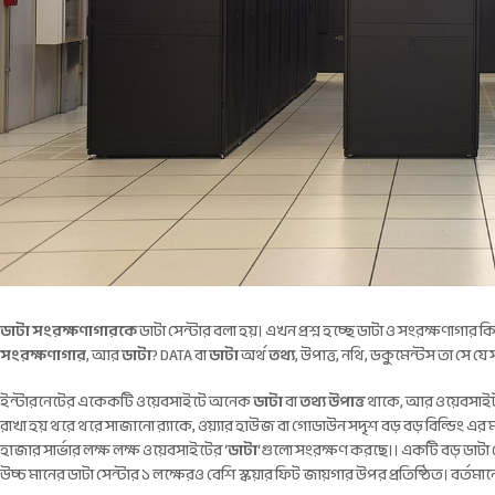
ডাটা সংরক্ষণাগারকে
ডাটা সেন্টার বলা হয়। এখন প্রশ্ন হচ্ছে ডাটা ও সংরক্ষণাগার
সংরক্ষণাগার
, আর
ডাটা
? DATA বা
ডাটা
অর্থ
তথ্য
, উপাত্ত, নথি, ডকুমেন্টস তা সে য
ইন্টারনেটের একেকটি ওয়েবসাইটে অনেক
ডাটা
বা
তথ্য
উপাত্ত
থাকে, আর ওয়েবসাইটগ
রাখা হয় থরে থরে সাজানো র‍্যাকে, ওয়্যার হাউজ বা গোডাউন সদৃশ বড় বড় বিল্ডিং এর 
হাজার সার্ভার লক্ষ লক্ষ ওয়েবসাইটের ‘
ডাটা
‘গুলো সংরক্ষণ করছে।। একটি বড় ডাটা 
উচ্চ মানের ডাটা সেন্টার ১ লক্ষেরও বেশি স্কয়ার ফিট জায়গার উপর প্রতিষ্ঠিত। বর্তমানে