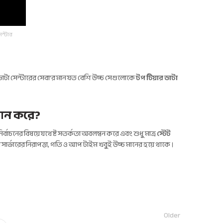
েন্টার
াটা সেন্টারের সেবা’র মান যত বেশি উচ্চ সেগুলোকে
টপ টিয়ার ডাটা
দান করে?
নির্বাচনের বিষয়ে যথেষ্ট সতর্কতা অবলম্বন করে এবং শুধু মাত্র
স্টেট
রে সার্ভারের নিরাপত্তা, গতি ও আপ টাইম খবুই উচ্চ মানের হয়ে থাকে ।
Older