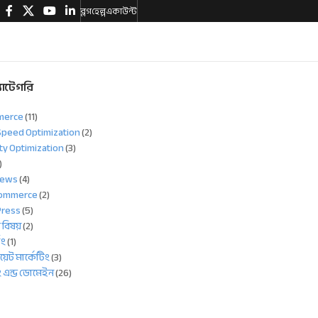
ব্লগ
হেল্প
একাউন্ট
যাটেগরি
merce
(11)
Speed Optimization
(2)
ty Optimization
(3)
)
News
(4)
ommerce
(2)
ress
(5)
য বিষয়
(2)
িং
(1)
েট মার্কেটিং
(3)
ং এন্ড ডোমেইন
(26)