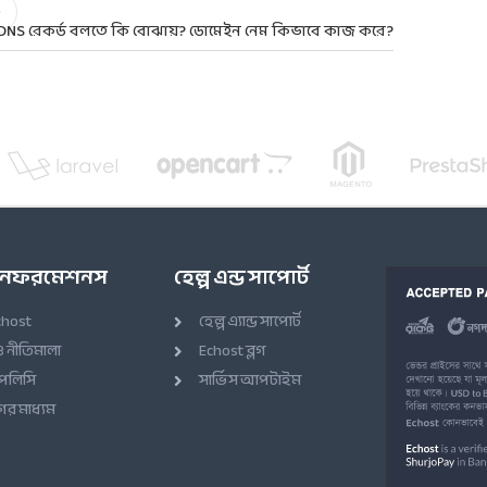
DNS রেকর্ড বলতে কি বোঝায়? ডোমেইন নেম কিভাবে কাজ করে?
 ইনফরমেশনস
হেল্প এন্ড সাপোর্ট
chost
হেল্প এ্যান্ড সাপোর্ট
ও নীতিমালা
Echost ব্লগ
 পলিসি
সার্ভিস আপটাইম
র মাধ্যম