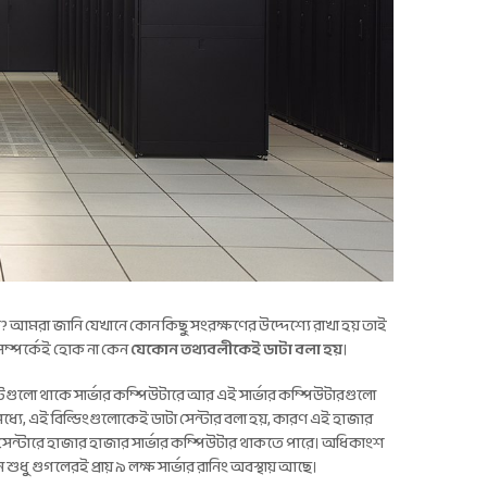
 কি? আমরা জানি যেখানে কোন কিছু সংরক্ষণের উদ্দেশ্যে রাখা হয় তাই
ে সম্পর্কেই হোক না কেন
যেকোন তথ্যবলীকেই ডাটা বলা হয়
।
ুলো থাকে সার্ভার কম্পিউটারে আর এই সার্ভার কম্পিউটারগুলো
মধ্যে, এই বিল্ডিংগুলোকেই ডাটা সেন্টার বলা হয়, কারণ এই হাজার
সেন্টারে হাজার হাজার সার্ভার কম্পিউটার থাকতে পারে। অধিকাংশ
 শুধু গুগলেরই প্রায় ৯ লক্ষ সার্ভার রানিং অবস্থায় আছে।