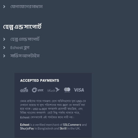
যোগাযোগের মাধ্যম
হেল্প এন্ড সাপোর্ট
হেল্প এ্যান্ড সাপোর্ট
Echost ব্লগ
সার্ভিস আপটাইম