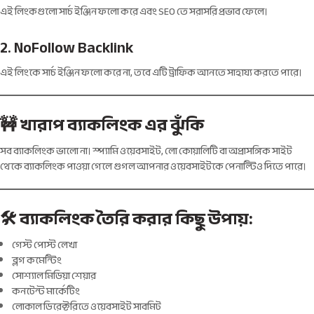
এই লিংকগুলো সার্চ ইঞ্জিন ফলো করে এবং SEO তে সরাসরি প্রভাব ফেলে।
2.
NoFollow Backlink
এই লিংকে সার্চ ইঞ্জিন ফলো করে না, তবে এটি ট্রাফিক আনতে সাহায্য করতে পারে।
🚧 খারাপ ব্যাকলিংক এর ঝুঁকি
সব ব্যাকলিংক ভালো না। স্প্যামি ওয়েবসাইট, লো কোয়ালিটি বা অপ্রাসঙ্গিক সাইট
থেকে ব্যাকলিংক পাওয়া গেলে গুগল আপনার ওয়েবসাইটকে পেনাল্টিও দিতে পারে।
🛠️ ব্যাকলিংক তৈরি করার কিছু উপায়:
গেস্ট পোস্ট লেখা
ব্লগ কমেন্টিং
সোশ্যাল মিডিয়া শেয়ার
কনটেন্ট মার্কেটিং
লোকাল ডিরেক্টরিতে ওয়েবসাইট সাবমিট